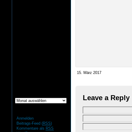
15. März 2017
Archiv
Archiv
Leave a Reply
Admin
Anmelden
Beitrags-Feed (
RSS
)
Kommentare als
RSS