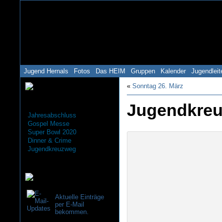
Jugend Hernals
Fotos
Das HEIM
Gruppen
Kalender
Jugendleit
«
Sonntag 26. März
Aktuell
Jugendkre
Jahresabschluss
Gospel Messe
Super Bowl 2020
Dinner & Crime
Jugendkreuzweg
Termine
Aktuelle Einträge
per E-Mail
bekommen.